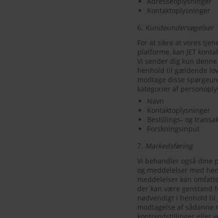
Adresseoplysninger
Kontaktoplysninger
6.
Kundeundersøgelser
For at sikre at vores tj
platforme, kan JET konta
Vi sender dig kun denne
henhold til gældende lov.
modtage disse spørgeund
kategorier af personoply
Navn
Kontaktoplysninger
Bestillings- og trans
Forskningsinput
7.
Markedsføring
Vi behandler også dine 
og meddelelser med henbl
meddelelser kan omfatte
der kan være genstand f
nødvendigt i henhold ti
modtagelse af sådanne m
kontoindstillinger eller