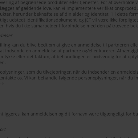
levering af begrænsede produkter eller tjenester. For at overholde v
ålægges af gældende love, kan vi implementere verifikationsprocedu
ukter, herunder bekræftelse af din alder og identitet. Til dette for
tligt udstedt identifikationsdokument, og JET vil være ikke forpligtet 
er, hvis du ikke samarbejder i forbindelse med den påkrævede be
delser
tilling kan du blive bedt om at give en anmeldelse til partneren elle
r at indsende en anmeldelse af partnere og/eller kurerer. Afhæng
amtykke eller det faktum, at behandlingen er nødvendig for at opfy
en.
oplysninger, som du tilvejebringer, når du indsender en anmeldels
 kontakte os. Vi kan behandle følgende personoplysninger, når du 
et:
tliggøres, kan anmeldelsen og dit fornavn være tilgængeligt for bu
ort