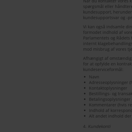
Når du kontakter vores k
spørgsmål eller håndtere
kundesupport, herunder 
kundesupportsvar og -pr
Vi kan også indsamle di
formodet indhold af vore
Parlamentets og Rådets fo
internt klagebehandlings
mod misbrug af vores tje
Afhængigt af omstændigh
for at opfylde en kontra
kundeserviceformål:
Navn
Adresseoplysninger (h
Kontaktoplysninger
Bestillings- og trans
Betalingsoplysninger 
Kommentarer (hvis re
Indhold af korrespon
Alt andet indhold der
4.
Kundekonti