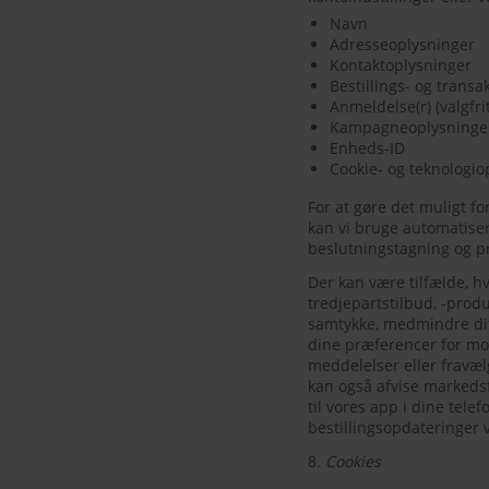
Navn
Adresseoplysninger
Kontaktoplysninger
Bestillings- og trans
Anmeldelse(r) (valgfrit
Kampagneoplysninger 
Enheds-ID
Cookie- og teknologio
For at gøre det muligt fo
kan vi bruge automatiser
beslutningstagning og pr
Der kan være tilfælde, 
tredjepartstilbud, -prod
samtykke, medmindre dit
dine præferencer for mo
meddelelser eller fravæ
kan også afvise markedsf
til vores app i dine telef
bestillingsopdateringer 
8.
Cookies