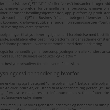
erede selskaber (“JET”, “vi”, “os” eller “vores”) indsamler, bruger, 
lysninger, og gælder for behandlingen af personoplysninger om 
kter, herunder bestillingshjemmeside, app, platform og produkter, 
l virksomheder (“JET for Business”) (samlet betegnet “tjenesterne”) ti
, købmand, dagligvarebutik eller anden forretningspartner (“partne
til levering via vores tjenester.
plysninger til at yde leveringstjenester i forbindelse med bestilli
ide, applikation eller bestillingsplatform. Under sådanne omstæ
ra sådanne partnere i overensstemmelse med denne erklæring.
også for behandlingen af personoplysninger om alle kunders ans
f vores JET for Business-produkter og -platform.
l at beskytte privatlivet for alle i vores fællesskab.
ysninger vi behandler og hvorfor
ne erklæring også betegnet “dine oplysninger”, betyder alle oplysni
irekte eller indirekte, er i stand til at identificere dig personligt, i
n og efternavn, e-mailadresse, telefonnummer, osv. De omfatter ikke
ernet (anonyme oplysninger).
erer med JET via vores tjenester, indsamler og behandler vi dine p
tegorier af personoplysninger til følgende formål: