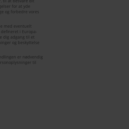
til at besvare dit
elser for at yde
ge og forbedre vores
se med eventuelt
 defineret i Europa-
e dig adgang til et
inger og beskyttelse
andlingen er nødvendig
rsonoplysninger til