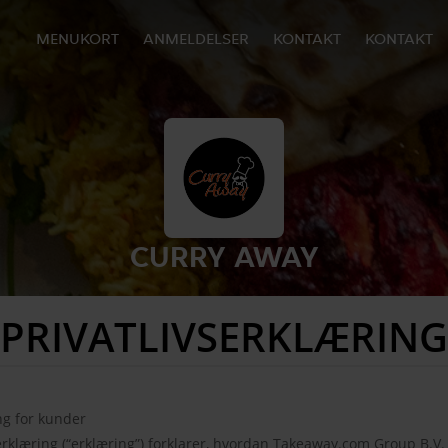
MENUKORT
ANMELDELSER
KONTAKT
KONTAKT
CURRY AWAY
PRIVATLIVSERKLÆRING
ng for kunder
rklæring (“erklæring”) forklarer, hvordan Takeaway.com Group B.V