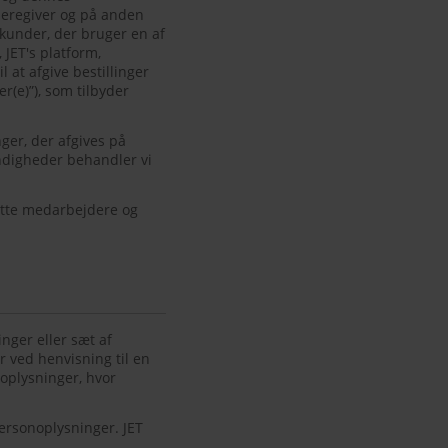
videregiver og på anden
kunder, der bruger en af
JET's platform,
l at afgive bestillinger
r(e)”), som tilbyder
nger, der afgives på
ndigheder behandler vi
atte medarbejdere og
nger eller sæt af
sær ved henvisning til en
 oplysninger, hvor
ersonoplysninger. JET