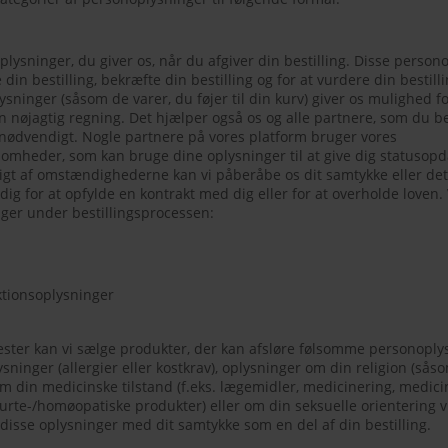
lysninger, du giver os, når du afgiver din bestilling. Disse person
din bestilling, bekræfte din bestilling og for at vurdere din bestill
ysninger (såsom de varer, du føjer til din kurv) giver os mulighed f
n nøjagtig regning. Det hjælper også os og alle partnere, som du be
r nødvendigt. Nogle partnere på vores platform bruger vores
somheder, som kan bruge dine oplysninger til at give dig statusop
gigt af omstændighederne kan vi påberåbe os dit samtykke eller det
g for at opfylde en kontrakt med dig eller for at overholde loven.
ger under bestillingsprocessen:
aktionsoplysninger
ester kan vi sælge produkter, der kan afsløre følsomme personopl
ninger (allergier eller kostkrav), oplysninger om din religion (sås
m din medicinske tilstand (f.eks. lægemidler, medicinering, medici
 urte-/homøopatiske produkter) eller om din seksuelle orientering v
isse oplysninger med dit samtykke som en del af din bestilling.