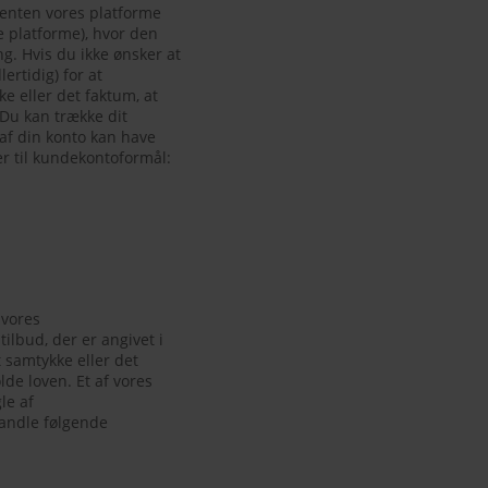
 enten vores platforme
re platforme), hvor den
g. Hvis du ikke ønsker at
ertidig) for at
 eller det faktum, at
 Du kan trække dit
 af din konto kan have
r til kundekontoformål:
 vores
ilbud, der er angivet i
samtykke eller det
de loven. Et af vores
le af
handle følgende