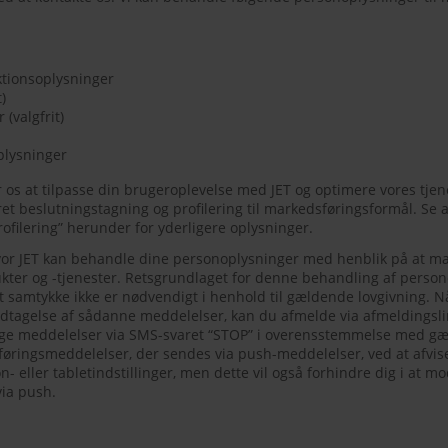
aktionsoplysninger
)
(valgfrit)
plysninger
r os at tilpasse din brugeroplevelse med JET og optimere vores tjenes
et beslutningstagning og profilering til markedsføringsformål. Se a
ofilering” herunder for yderligere oplysninger.
hvor JET kan behandle dine personoplysninger med henblik på at m
ukter og -tjenester. Retsgrundlaget for denne behandling af person
 samtykke ikke er nødvendigt i henhold til gældende lovgivning. 
dtagelse af sådanne meddelelser, kan du afmelde via afmeldingslin
lge meddelelser via SMS-svaret “STOP” i overensstemmelse med gæ
øringsmeddelelser, der sendes via push-meddelelser, ved at afvise
on- eller tabletindstillinger, men dette vil også forhindre dig i at m
via push.