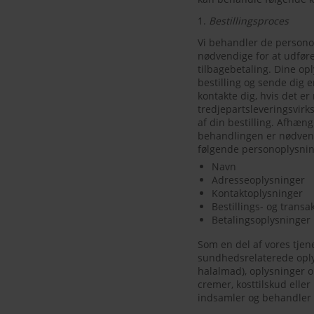
1.
Bestillingsproces
Vi behandler de personop
nødvendige for at udføre 
tilbagebetaling. Dine opl
bestilling og sende dig e
kontakte dig, hvis det e
tredjepartsleveringsvirk
af din bestilling. Afhæn
behandlingen er nødvendi
følgende personoplysnin
Navn
Adresseoplysninger
Kontaktoplysninger
Bestillings- og trans
Betalingsoplysninger
Som en del af vores tjen
sundhedsrelaterede oplys
halalmad), oplysninger o
cremer, kosttilskud eller
indsamler og behandler d