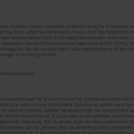
enester stemmer overens med dine præferencer og for at forbedre vo
kte dig for at udføre kunderesearch, såsom, men ikke begrænset ti
 type kommunikation med dit forudgående samtykke, medmindre de
 Deltagelse i kundetilfredshedsundersøgelserne er helt frivillig. Hv
ersøgelser, kan du afmelde dem i selve meddelelserne. Vi kan be
sninger til forskningsformål:
aktionsoplysninger
personoplysninger for at kunne sende dig (individualiserede) mar
ik på at administrere, understøtte, forbedre og udvikle vores tje
 de seneste nyheder, rabatter og opdateringer om nye partnere 
or direkte markedsføring. Vi påberåber os dit samtykke, medmindre
l gældende lovgivning. Når du ønsker at ændre dine præferencer m
eddelelser, kan du afmelde dem via afmeldingslinket i meddelelse
 ved at kontakte os. Vi kan behandle følgende personoplysninger til