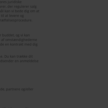
ores juridiske
rer, der regulerer salg
mål kan vi bede dig om at
til at levere og
kræftelsesprocedure.
r buddet, og vi kan
igt af omstændighederne
lde en kontrakt med dig
e. Du kan trække dit
indsender en anmeldelse
de, partnere og/eller