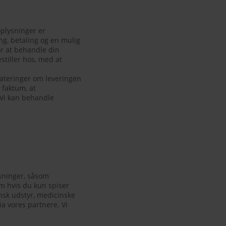
oplysninger er
ing, betaling og en mulig
or at behandle din
stiller hos, med at
dateringer om leveringen
 faktum, at
 Vi kan behandle
ysninger, såsom
om hvis du kun spiser
nsk udstyr, medicinske
ia vores partnere. Vi