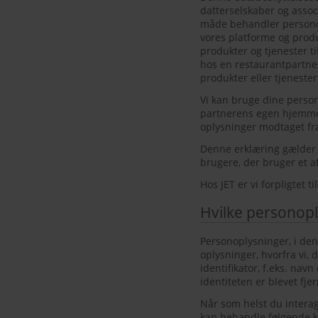
datterselskaber og associ
måde behandler personop
vores platforme og produ
produkter og tjenester ti
hos en restaurantpartner
produkter eller tjenester 
Vi kan bruge dine persono
partnerens egen hjemmes
oplysninger modtaget f
Denne erklæring gælder 
brugere, der bruger et a
Hos JET er vi forpligtet ti
Hvilke personopl
Personoplysninger, i den
oplysninger, hvorfra vi, d
identifikator, f.eks. nav
identiteten er blevet fj
Når som helst du interag
kan behandle følgende ka