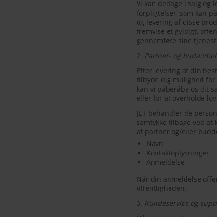
Vi kan deltage i salg og 
forpligtelser, som kan p
og levering af disse prod
fremvise et gyldigt, offen
gennemføre sine tjenest
2.
Partner- og budanmel
Efter levering af din bes
tilbyde dig mulighed fo
kan vi påberåbe os dit s
eller for at overholde lov
JET behandler de person
samtykke tilbage ved at
af partner og/eller budd
Navn
Kontaktoplysninger
Anmeldelse
Når din anmeldelse offen
offentligheden.
3.
Kundeservice og supp