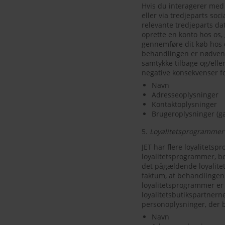
Hvis du interagerer med 
eller via tredjeparts soc
relevante tredjeparts da
oprette en konto hos os, 
gennemføre dit køb hos 
behandlingen er nødvendi
samtykke tilbage og/eller
negative konsekvenser f
Navn
Adresseoplysninger
Kontaktoplysninger
Brugeroplysninger (gæ
5.
Loyalitetsprogrammer 
JET har flere loyalitetsp
loyalitetsprogrammer, beh
det pågældende loyalite
faktum, at behandlingen 
loyalitetsprogrammer er 
loyalitetsbutikspartnern
personoplysninger, der be
Navn