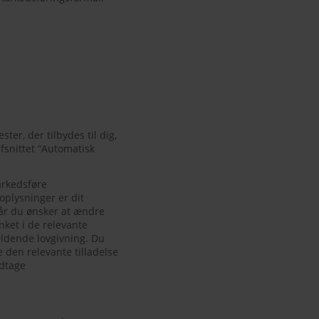
ter, der tilbydes til dig,
fsnittet “Automatisk
arkedsføre
oplysninger er dit
Når du ønsker at ændre
ket i de relevante
ldende lovgivning. Du
 den relevante tilladelse
odtage