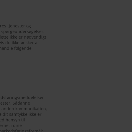
res tjenester og
l, spørgeundersøgelser.
tte ikke er nødvendigt i
is du ikke ønsker at
handle følgende
kedsføringsmeddelelser
nester. Sådanne
og anden kommunikation,
 dit samtykke ikke er
ed hensyn til
rne, i dine
 markedsføringsformål: