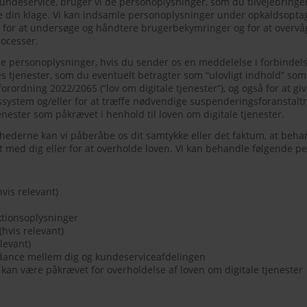
undeservice, bruger vi de personoplysninger, som du tilvejebringer, 
 din klage. Vi kan indsamle personoplysninger under opkaldsoptag
for at undersøge og håndtere brugerbekymringer og for at overvå
ocesser.
ne personoplysninger, hvis du sender os en meddelelse i forbindel
s tjenester, som du eventuelt betragter som “ulovligt indhold” som
rordning 2022/2065 (“lov om digitale tjenester”), og også for at giv
system og/eller for at træffe nødvendige suspenderingsforanstaltn
nester som påkrævet i henhold til loven om digitale tjenester.
ederne kan vi påberåbe os dit samtykke eller det faktum, at beh
kt med dig eller for at overholde loven. Vi kan behandle følgende pe
vis relevant)
aktionsoplysninger
(hvis relevant)
levant)
dance mellem dig og kundeserviceafdelingen
 kan være påkrævet for overholdelse af loven om digitale tjenester