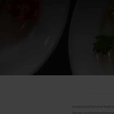
Databeskyttelseserklæri
Denne databeskyttelsese