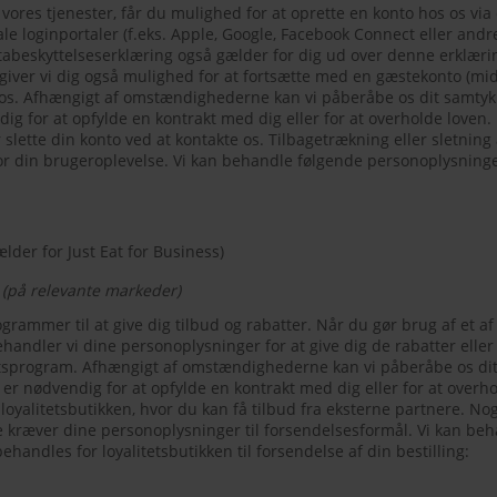
vores tjenester, får du mulighed for at oprette en konto hos os via
iale loginportaler (f.eks. Apple, Google, Facebook Connect eller and
tabeskyttelseserklæring også gælder for dig ud over denne erklærin
giver vi dig også mulighed for at fortsætte med en gæstekonto (midl
os. Afhængigt af omstændighederne kan vi påberåbe os dit samtykke
g for at opfylde en kontrakt med dig eller for at overholde loven.
 slette din konto ved at kontakte os. Tilbagetrækning eller sletning
or din brugeroplevelse. Vi kan behandle følgende personoplysninge
lder for Just Eat for Business)
(på relevante markeder)
rogrammer til at give dig tilbud og rabatter. Når du gør brug af et af
andler vi dine personoplysninger for at give dig de rabatter eller t
tsprogram. Afhængigt af omstændighederne kan vi påberåbe os dit 
er nødvendig for at opfylde en kontrakt med dig eller for at overhol
loyalitetsbutikken, hvor du kan få tilbud fra eksterne partnere. Nog
e kræver dine personoplysninger til forsendelsesformål. Vi kan be
handles for loyalitetsbutikken til forsendelse af din bestilling: